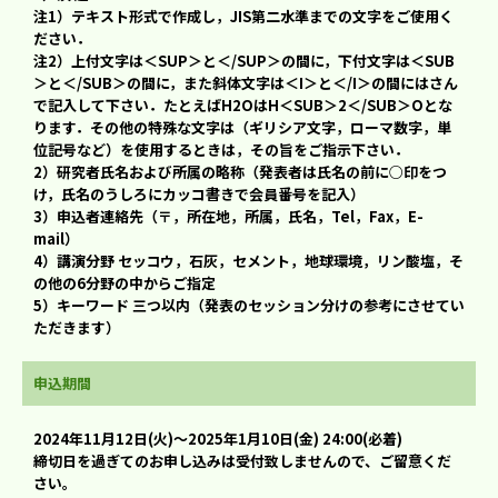
注1）テキスト形式で作成し，JIS第二水準までの文字をご使用く
ださい．
注2）上付文字は＜SUP＞と＜/SUP＞の間に，下付文字は＜SUB
＞と＜/SUB＞の間に，また斜体文字は＜I＞と＜/I＞の間にはさん
で記入して下さい．たとえばH2OはH＜SUB＞2＜/SUB＞Oとな
ります．その他の特殊な文字は（ギリシア文字，ローマ数字，単
位記号など）を使用するときは，その旨をご指示下さい．
2）研究者氏名および所属の略称（発表者は氏名の前に○印をつ
け，氏名のうしろにカッコ書きで会員番号を記入）
3）申込者連絡先（〒，所在地，所属，氏名，Tel，Fax，E-
mail）
4）講演分野 セッコウ，石灰，セメント，地球環境，リン酸塩，そ
の他の6分野の中からご指定
5）キーワード 三つ以内（発表のセッション分けの参考にさせてい
ただきます）
申込期間
2024年11月12日(火)～2025年1月10日(金) 24:00(必着)
締切日を過ぎてのお申し込みは受付致しませんので、ご留意くだ
さい。