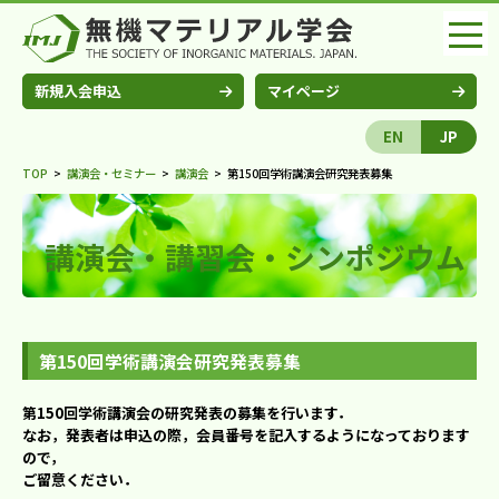
新規入会申込
マイページ
EN
JP
TOP
>
講演会・セミナー
>
講演会
>
第150回学術講演会研究発表募集
講演会・講習会・シンポジウム
第150回学術講演会研究発表募集
第150回学術講演会の研究発表の募集を行います．
なお，発表者は申込の際，会員番号を記入するようになっております
ので，
ご留意ください．