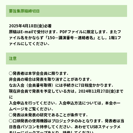
要旨集原稿締切日
2025年4月18日(金)必着
原稿はE-mailで受付けます．PDFファイルに限定します．またフ
ァイル名をかならず「150－講演番号－連絡者名」とし，1報1フ
ァイルにしてください．
注意
○発表者は本学会会員に限ります．
非会員の場合は発表を取り消すことがあります．
なお入会（会員番号取得）には手続きに7日程度かかります．
現在非会員で発表を予定している方は，2024年12月27日(金)まで
に
入会申込を行ってください．入会申込方法については，本会ホー
ムページをご覧ください．
○発表は未発表の研究であることが条件です．
○口頭発表の使用機器はプロジェクタのみとなります．発表者は当
日各自パソコンを持参してください．あわせてUSBスティックメ
モリーにバックアップをとり，持参してください．