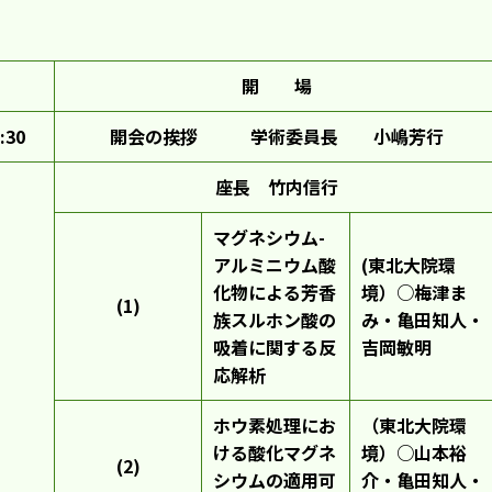
開 場
:30
開会の挨拶 学術委員長 小嶋芳行
座長 竹内信行
マグネシウム-
アルミニウム酸
(東北大院環
化物による芳香
境）○梅津ま
(1)
族スルホン酸の
み・亀田知人・
吸着に関する反
吉岡敏明
応解析
ホウ素処理にお
（東北大院環
ける酸化マグネ
境）○山本裕
(2)
シウムの適用可
介・亀田知人・