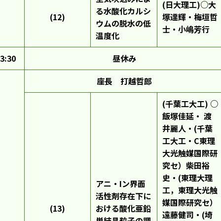
(日大理工)○大
る水酸化カルシ
(12)
塚達輝・梅垣哲
ウムの脱水の低
士・小嶋芳行
温度化
3:30
昼休み
座長 打越哲郎
(千葉工大工) ○
飯塚佳延・ 渡
井麗人・(千葉
工大工・C東理
大光触媒国際研
究セ）柴田裕
史・(東理大理
アニ・Iン界面
工，東理大光触
活性剤存在下に
媒国際研究セ）
(13)
おける酸化亜鉛
遠藤健司・(埼
単結晶粒子の調