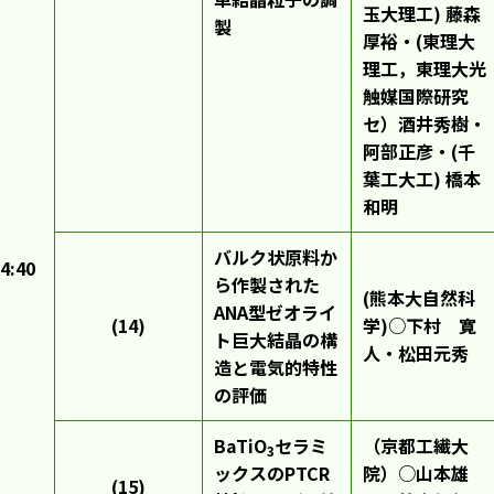
玉大理工) 藤森
製
厚裕・(東理大
理工，東理大光
触媒国際研究
セ）酒井秀樹・
阿部正彦・(千
葉工大工) 橋本
和明
バルク状原料か
4:40
ら作製された
(熊本大自然科
ANA型ゼオライ
(14)
学)○下村 寛
ト巨大結晶の構
人・松田元秀
造と電気的特性
の評価
BaTiO
セラミ
（京都工繊大
3
ックスのPTCR
院）○山本雄
(15)