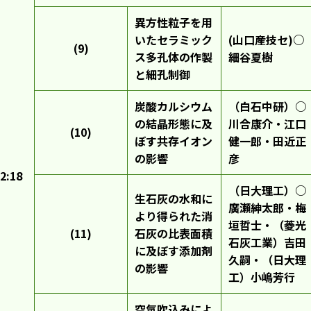
異方性粒子を用
いたセラミック
(山口産技セ)○
(9)
ス多孔体の作製
細谷夏樹
と細孔制御
炭酸カルシウム
（白石中研）○
の結晶形態に及
川合康介・江口
(10)
ぼす共存イオン
健一郎・田近正
の影響
彦
2:18
（日大理工）○
生石灰の水和に
廣瀬紳太郎・梅
より得られた消
垣哲士・（菱光
(11)
石灰の比表面積
石灰工業）吉田
に及ぼす添加剤
久嗣・（日大理
の影響
工）小嶋芳行
空気吹込みによ