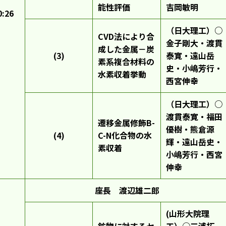
能性評価
吉岡敏明
0:26
（日大理工）○
CVD法により合
金子剛大・渡貫
成した金属－炭
(3)
泰寛・遠山岳
素系複合材料の
史・小嶋芳行・
水素収着挙動
西宮伸幸
（日大理工）○
渡貫泰寛・福田
遷移金属修飾B-
優樹・熊倉源
(4)
C-N化合物の水
輝・遠山岳史・
素収着
小嶋芳行・西宮
伸幸
座長 渡辺雄二郎
(山形大院理