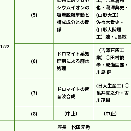
鉱物に対するセ
工）○三浦拓
シウムイオンの
也・瀧澤典史・
(5)
吸着脱離挙動と
(山形大工）
構成成分との関
佐々木貴史・
係
(山形大院理
工）遠・｡昌敏
1:22
（吉澤石灰工
ドロマイト系処
業）○田村俊
(6)
理剤による廃水
孝・成瀬辰郎・
処理
川島 健
(日大生産工) ○
ドロマイトの超
(7)
亀井真之介・古
音波合成
川茂樹
(8)
（中止）
（中止）
座長 松田元秀