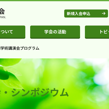
新規入会申込
について
学会の活動
トピ
9回学術講演会プログラム
会・シンポジウム