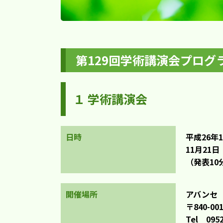
第129回学術講演会プログ
１ 学術講演会
日時
平成26年1
11月21日 
（発表10
開催場所
アバンセ
〒840-
Tel 0952