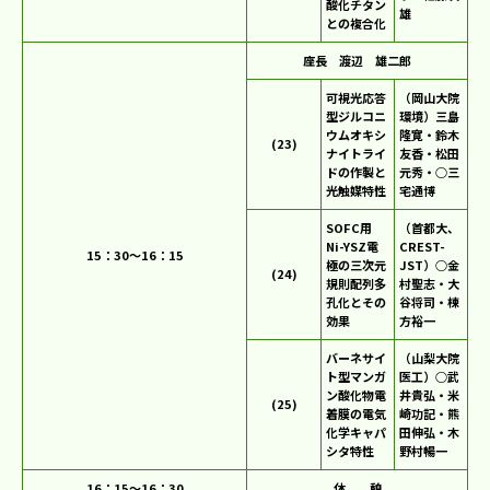
酸化チタン
雄
との複合化
座長 渡辺 雄二郎
可視光応答
（岡山大院
型ジルコニ
環境）三島
ウムオキシ
隆寛・鈴木
(23)
ナイトライ
友香・松田
ドの作製と
元秀・○三
光触媒特性
宅通博
SOFC用
（首都大、
Ni-YSZ電
CREST-
15：30～16：15
極の三次元
JST）○金
(24)
規則配列多
村聖志・大
孔化とその
谷将司・棟
効果
方裕一
バーネサイ
（山梨大院
ト型マンガ
医工）○武
ン酸化物電
井貴弘・米
(25)
着膜の電気
崎功記・熊
化学キャパ
田伸弘・木
シタ特性
野村暢一
16：15～16：30
休 憩