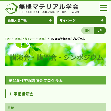
新規入会申込
マイページ
EN
JP
TOP
>
講演会・セミナー
>
講演会
>
第115回学術講演会プログラム
講演会・講習会・シンポジウム
第115回学術講演会プログラム
１ 学術講演会
日時