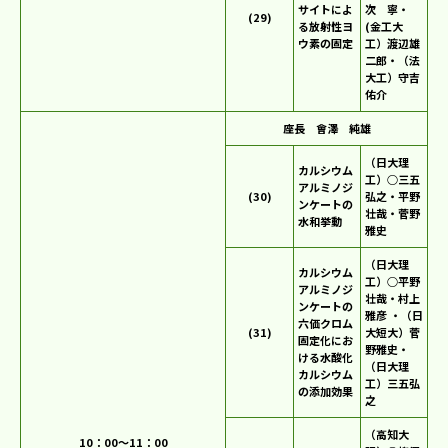
サイトによ
次 寧・
(29)
る放射性ヨ
(金工大
ウ素の固定
工）渡辺雄
二郎・（法
大工）守吉
佑介
座長 會澤 純雄
（日大理
カルシウム
工）○三五
アルミノジ
(30)
弘之・平野
ンケートの
壮哉・菅野
水和挙動
雅史
（日大理
カルシウム
工）○平野
アルミノジ
壮哉・村上
ンケートの
雅彦 ・（日
六価クロム
(31)
大短大）菅
固定化にお
野雅史・
ける水酸化
（日大理
カルシウム
工）三五弘
の添加効果
之
（高知大
10：00～11：00