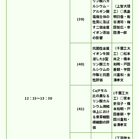
リン酸八カ
ルシウム－
（上智大理
アルギン酸
工）○真島
塩複合体の
明日香・板
(39)
性質に及ぼ
谷清司・梅
す二価金属
田智広・幸
イオン添加
田清一郎
の影響
抗菌性金属
（千葉工大
イオンを固
工）○松本
溶したβ型
尚之・橋本
(40)
リン酸三カ
和明・戸田
ルシウムの
善朝・宇田
作製と抗菌
川重和・金
性評価
澤孝文
Ca/Pモル
(千葉工大
比の異なる
12：15～13：30
工）○宮本
リン酸カル
吏佳子・橋
シウム焼結
(41)
本和明・戸
体上におけ
田善朝・宇
る骨芽細胞
田川重和・
様細胞の評
金澤孝文
価
（工学院大