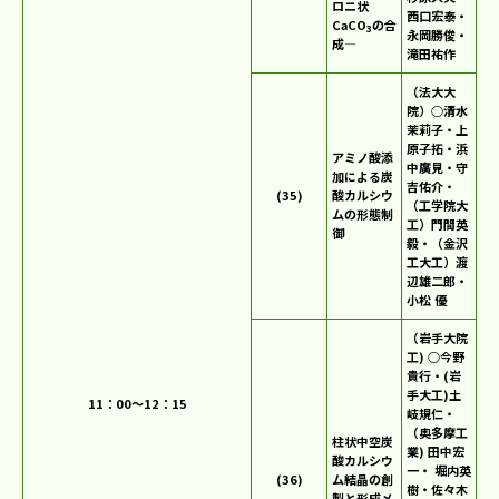
ロニ状
西口宏泰・
CaCO
の合
3
永岡勝俊・
成―
滝田祐作
（法大大
院）○清水
茉莉子・上
原子拓・浜
アミノ酸添
中廣見・守
加による炭
吉佑介・
(35)
酸カルシウ
（工学院大
ムの形態制
工）門間英
御
毅・（金沢
工大工）渡
辺雄二郎・
小松 優
（岩手大院
工) ○今野
貴行・(岩
手大工)土
11：00～12：15
岐規仁・
（奥多摩工
柱状中空炭
業) 田中宏
酸カルシウ
一・ 堀内英
(36)
ム結晶の創
樹・佐々木
製と形成メ