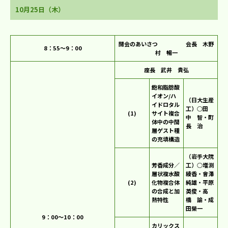
10月25日（木）
開会のあいさつ 会長 木野
8：55～9：00
村 暢一
座長 武井 貴弘
飽和脂肪酸
イオン/ハ
（日大生産
イドロタル
工）○田
(1)
サイト複合
中 智・町
体中の中間
長 治
層ゲスト種
の充填構造
（岩手大院
芳香成分／
工）○増渕
層状複水酸
綾香・會澤
(2)
化物複合体
純雄・平原
の合成と加
英俊・高
熱特性
橋 諭・成
田榮一
9：00～10：00
カリックス