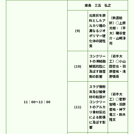
座長 三五 弘之
石炭灰を原
（鉄道総
料としたア
研）○上原
ルカリ種の
元樹・（早
(9)
異なるジオ
大）磯谷俊
ポリマー硬
介・山崎淳
化体の諸性
司
質
コンクリー
（岩手大
トの凍結融
工）○小山
(10)
解抵抗性に
田哲也・羽
及ぼす融雪
原俊祐・浅
剤の影響
野慎吾
スラグ微粉
末及び細骨
（岩手大
材の粒度が
工）○菅野
11：00～12：00
コンクリー
智晴・羽原
(11)
トのアルカ
俊祐・神下
リ骨材反応
竜三・鈴木
による膨張
隆文
に及ぼす影
響