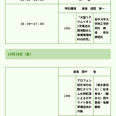
特別講演
座長 成田 榮一
「大型リチ
岩手大学大
ウムイオン
16：30～17：30
学院工学研
2次電池の
(25)
究科 教
開発動向と
授 熊谷
無機電極材
直昭氏
料の研究」
10月26日（金）
座長 田中 智
アロフェン
成形体の水
（栃木産技
酸化カリウ
セ）○松本
ム水熱処理
泰治・（龍
(26)
によるゼオ
谷大）田中
ライト多孔
喜樹・後藤
質構造体の
義昭
作製