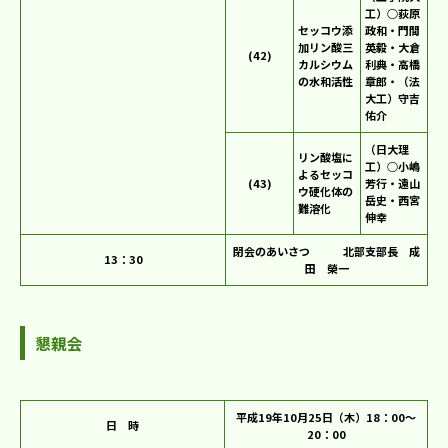
工）○荻原
セッコウ添
政和・門間
加リン酸三
英毅・大倉
(42)
カルシウム
利典・高橋
の水和活性
章郎・（法
大工）守吉
佑介
（日大理
リン酸塩に
工）○小嶋
よるセッコ
(43)
芳行・遠山
ウ硬化体の
岳史・西宮
難溶化
伸幸
閉会のあいさつ 北部支部長 成
13：30
田 榮一
懇親会
平成19年10月25日（木）18：00～
日 時
20：00