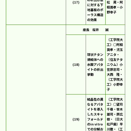
(17)
松 晃・阿
に対する下
相英孝・小
地基板のポ
野幸子
ーラス構造
の効果
座長 桜井 誠
（工学院大
工）○阿相
英孝・児玉
球状チタン
アニタ・
焼結体への
（住友チタ
(18)
水酸アパタ
ニウム）小
イトの析出
笠原忠司・
挙動
大西 隆・
（工学院大
工）小野幸
子
結晶性の異
（工学院大
なるアパタ
工）○望月
イトを導入
千尋・笹木
したスキャ
雄司・原広
(19)
フォールド
樹・（日大
のin vitro
松戸歯）早
での分解お
川徹・（工