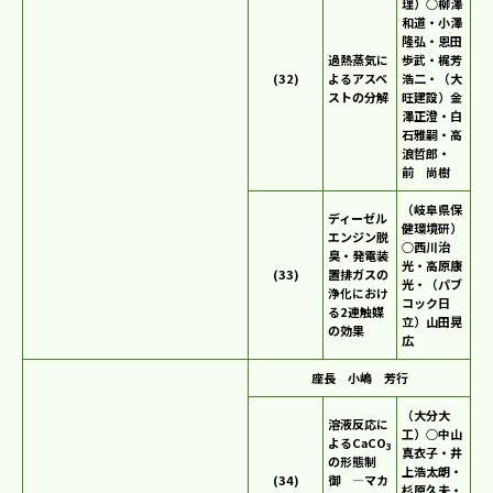
理）○柳澤
和道・小澤
隆弘・恩田
過熱蒸気に
歩武・梶芳
(32)
よるアスベ
浩二・（大
ストの分解
旺建設）金
澤正澄・白
石雅嗣・高
浪哲郎・
前 尚樹
（岐阜県保
ディーゼル
健環境研）
エンジン脱
○西川治
臭・発電装
光・高原康
(33)
置排ガスの
光・（パブ
浄化におけ
コック日
る2連触媒
立）山田晃
の効果
広
座長 小嶋 芳行
（大分大
溶液反応に
工）○中山
よるCaCO
3
真衣子・井
の形態制
上浩太朗・
(34)
御 ―マカ
杉原久夫・