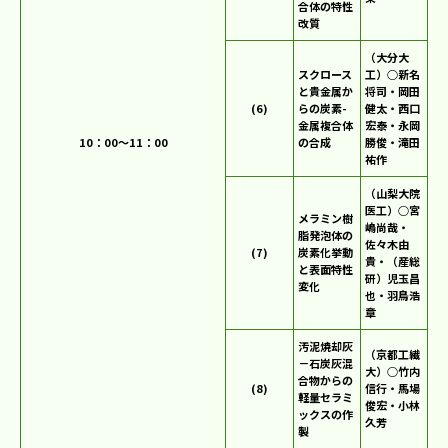
合体の特性
改質
（大分大
スクロース
工）○新名
と貴金属か
将司・岡田
(6)
らの炭素-
健太・西口
金属複合体
宏泰・永岡
10：00～11：00
の合成
勝俊・滝田
祐作
（山梨大院
医工）○宮
メラミン樹
嶋尚哉・
脂発泡体の
佐々木由
(7)
炭素化挙動
貴・（産総
と表面特性
研）児玉昌
変化
也・羽鳥浩
章
汚泥焼却灰
（京都工繊
－石炭灰混
大）○竹内
合物からの
(8)
信行・馬場
軽量セラミ
俊宏・小林
ックスの作
久芳
製