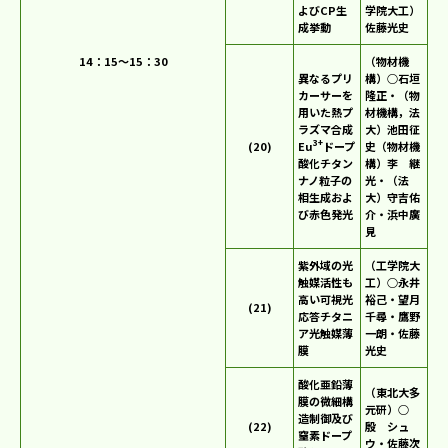
よびCP生
学院大工）
成挙動
佐藤光史
14：15～15：30
（物材機
異なるプリ
構）○石垣
カーサーを
隆正・（物
用いた熱プ
材機構，法
ラズマ合成
大）池田征
3+
(20)
Eu
ドープ
史（物材機
酸化チタン
構）李 継
ナノ粒子の
光・（法
相生成およ
大）守吉佑
び赤色発光
介・浜中廣
見
紫外域の光
（工学院大
触媒活性も
工）○永井
高い可視光
裕己・望月
(21)
応答チタニ
千尋・鷹野
ア光触媒薄
一朗・佐藤
膜
光史
酸化亜鉛薄
（東北大多
膜の微細構
元研）○
造制御及び
(22)
殷 シュ
窒素ドープ
ウ・佐藤次