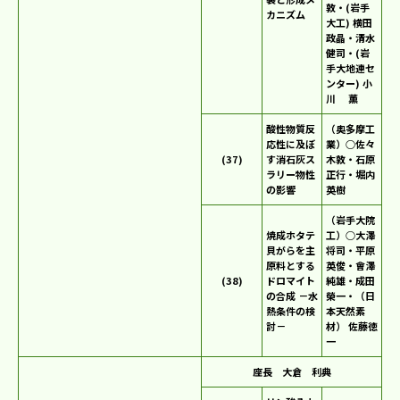
敦・(岩手
カニズム
大工) 横田
政晶・清水
健司・(岩
手大地連セ
ンター) 小
川 薫
酸性物質反
（奥多摩工
応性に及ぼ
業）○佐々
(37)
す消石灰ス
木敦・石原
ラリー物性
正行・堀内
の影響
英樹
（岩手大院
焼成ホタテ
工）○大澤
貝がらを主
将司・平原
原料とする
英俊・會澤
(38)
ドロマイト
純雄・成田
の合成 －水
榮一・（日
熱条件の検
本天然素
討－
材） 佐藤徳
一
座長 大倉 利典