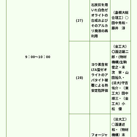
石炭灰を用
いた白色ゼ
（島根大総
オライトの
合理工）○
(27)
合成および
田中秀和・
そのアルカ
藤井 淳
リ廃液の再
利用
（金工大）
〇渡辺雄二
9：00～10：00
郎・(物材
機構)生駒
ヨウ素含有
俊之・末
LTA型ゼオ
次 寧・山
ライトのア
(28)
田裕久・
パタイト被
(法大)守吉
覆による熱
佑介・（東
安定性評価
工大）田中
順三・（金
工大）小
松 優
（法大工）
○渡邊述
和・（物材
フォージャ
機構）末