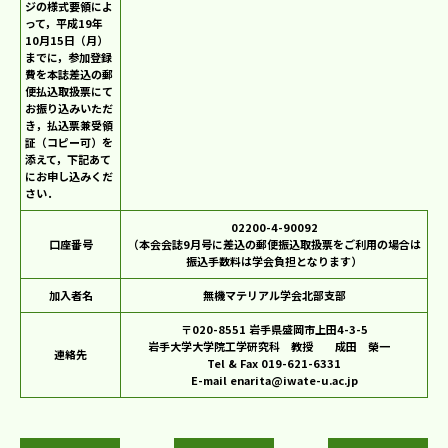
ジの様式要領によ
って，平成19年
10月15日（月）
までに，参加登録
費を本誌差込の郵
便払込取扱票にて
お振り込みいただ
き，払込票兼受領
証（コピー可）を
添えて，下記あて
にお申し込みくだ
さい．
02200-4-90092
口座番号
（本会会誌9月号に差込の郵便振込取扱票をご利用の場合は
振込手数料は学会負担となります）
加入者名
無機マテリアル学会北部支部
〒020-8551 岩手県盛岡市上田4-3-5
岩手大学大学院工学研究科 教授 成田 榮一
連絡先
Tel & Fax 019-621-6331
E-mail enarita@iwate-u.ac.jp