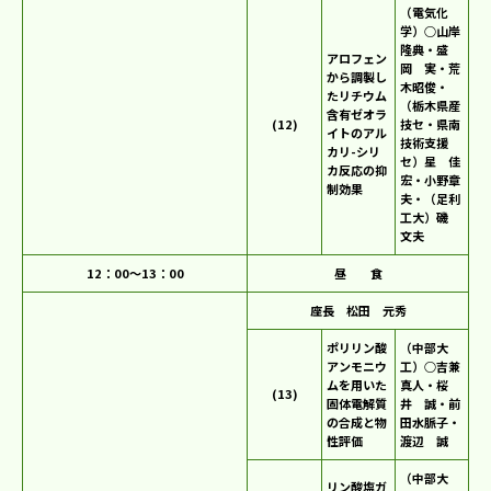
（電気化
学）○山岸
隆典・盛
アロフェン
岡 実・荒
から調製し
木昭俊・
たリチウム
（栃木県産
含有ゼオラ
(12)
技セ・県南
イトのアル
技術支援
カリ-シリ
セ）星 佳
カ反応の抑
宏・小野章
制効果
夫・（足利
工大）磯
文夫
12：00～13：00
昼 食
座長 松田 元秀
ポリリン酸
（中部大
アンモニウ
工）○吉兼
ムを用いた
真人・桜
(13)
固体電解質
井 誠・前
の合成と物
田水脈子・
性評価
渡辺 誠
（中部大
リン酸塩ガ