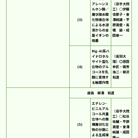
アレーンス
（岩手大院
ルホン酸／
工）○伊藤
層状複水酸
佳那子・會
(3)
化物複合体
澤純雄・平
による水溶
原英俊・高
液からの金
橋 諭・成
属イオンの
田榮一
吸着
Mg-Al系ハ
イドロタル
（高知大
サイト型化
理）〇恩田
(4)
合物のグル
歩武・梶芳
コースを乳
浩二・柳沢
酸に変換す
和道
る触媒作用
座長 柳澤 和道
エチレン-
ビニルアル
（岩手大院
コール共重
工）○松谷
合体への無
祐輔・平原
(5)
機層状化合
英俊・會澤
物の分散に
純雄・成田
よる生成複
榮一