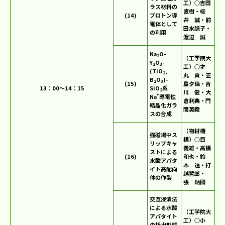
工）○吉田
ラス材料の
直樹・桜
(14)
プロトン導
井 誠・前
電体として
田水脈子・
の利用
渡辺 誠
Na
O-
2
（工学院大
Y
O
-
2
3
工）○才
(TiO
,
2
丸 貢・笠
B
O
)-
2
3
(15)
島夕佳・吉
13：00～14：15
SiO
系
2
川 健・大
+
Na
導電性
倉利典・門
結晶化ガラ
間英毅
スの合成
（物材機
強磁場中ス
構）○目
リップキャ
義雄・高橋
ストによる
(16)
和也・鈴
水酸アパタ
木 達・打
イト高配向
越哲郎・
体の作製
張 炳國
交互浸漬法
による水酸
（工学院大
アパタイト
工）○小
の析出形態