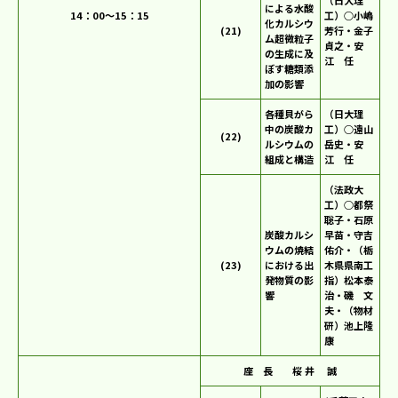
による水酸
14：00～15：15
工）○小嶋
化カルシウ
(21)
芳行・金子
ム超微粒子
貞之・安
の生成に及
江 任
ぼす糖類添
加の影響
各種貝がら
（日大理
中の炭酸カ
工）○遠山
(22)
ルシウムの
岳史・安
組成と構造
江 任
（法政大
工）○都祭
聡子・石原
炭酸カルシ
早苗・守吉
ウムの焼結
佑介・（栃
(23)
における出
木県県南工
発物質の影
指）松本泰
響
治・磯 文
夫・（物材
研）池上隆
康
座 長 桜 井 誠