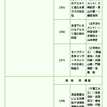
のアルカリ
メント）三
(35)
と塩化水素
崎紀彦・青
ガスの反応
山久範・○
性
鎌田浩司
（太平洋セ
高温下にお
メント）○
けるアルカ
(36)
阿部信彦・
リ塩化物の
末岡忠士・
回収
山本泰史
（工学院大
モリブデン
工） ○野島
含有メソポ
亜浩・大倉
(37)
ーラスシリ
利典・白梼
カの合成と
山毅・門間
結晶化
英毅・高
橋 聡
座 長 目 義 雄
（千葉工大
工）○奈良
真空蒸着法
淳史・吉田
による光輝
(38)
克己・橋本
性干渉発色
和明・戸田
薄膜の作製