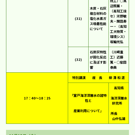
院工）○真
辺照展・
木炭・石灰
（高知工技
複合材料の
セ）河野敏
(31)
塩化水素ガ
夫・関田寿
ス吸着性能
一・（高知
について
工大物質・
環境シス）
坂輪光弘
石炭灰特性
（川崎重
が固化反応
工）近藤
(32)
に及ぼす影
篤・○柴田
響
泰典
特別講演 座 長 柳 澤 和 道
高知県
「室戸海洋深層水の諸特
17：40～18：25
海洋深層水
性と
研究所
産業利用について」
所長
山中弘雄