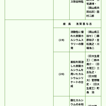
ス除去特性
宅通博・
（岡山県共
同石灰）田
村二郎
座 長 浅 賀 喜 与 志
流動性に優
（岡山県工
れた炭酸カ
技セ）○藤
(19)
ルシウムス
原和子・吉
ラリーの開
松英之・川
発
端浩二
（日大生産
工）○鈴木
亜鉛を固溶
英介・（日
した炭酸カ
大理工）三
ルシウムを
五弘之・
(20)
用いたカル
（日大短
シウムシリ
大）菅野雅
ケートの合
史・（日大
成
生産工）町
長 治
酸化カルシ
ウムの水和
（日大理