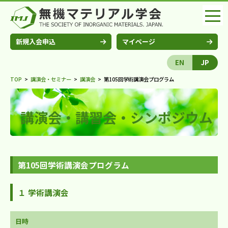
新規入会申込
マイページ
EN
JP
TOP
>
講演会・セミナー
>
講演会
>
第105回学術講演会プログラム
講演会・講習会・シンポジウム
第105回学術講演会プログラム
１ 学術講演会
日時