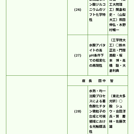
ン酸ジルコ
工大院理
(26)
ニウムのソ
工）関島和
フト化学特
史・（山梨
性
大工）熊田
伸弘・木野
村暢一
（工学院大
水酸アパタ
工）○鈴木
イトの高
正志・門間
(27)
pH条件下
英毅・坂
での相変化
本 博・高
の再現性
橋 聡・大
倉利典
座 長 田 中 智
水熱・均一
沈殿プロセ
（東北大多
スによる着
元研）○
色酸化チタ
殷 シュ
(28)
ン微粒子の
ウ・会田洋
合成と可視
兵・賀 慶
領域におけ
林・佐藤次
る光触媒活
雄
性