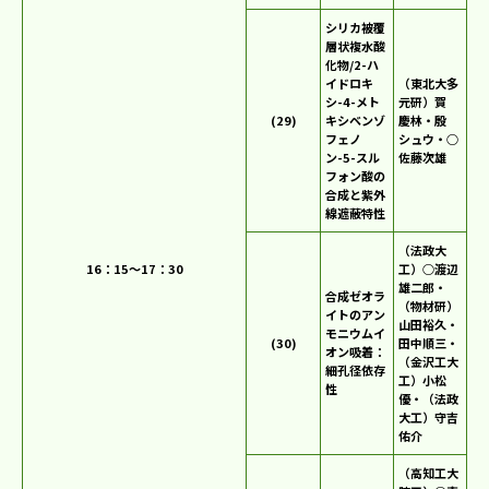
シリカ被覆
層状複水酸
化物/2-ハ
イドロキ
（東北大多
シ-4-メト
元研）賀
(29)
キシベンゾ
慶林・殷
フェノ
シュウ・○
ン-5-スル
佐藤次雄
フォン酸の
合成と紫外
線遮蔽特性
（法政大
16：15～17：30
工）○渡辺
雄二郎・
合成ゼオラ
（物材研）
イトのアン
山田裕久・
モニウムイ
(30)
田中順三・
オン吸着：
（金沢工大
細孔径依存
工）小松
性
優・（法政
大工）守吉
佑介
（高知工大