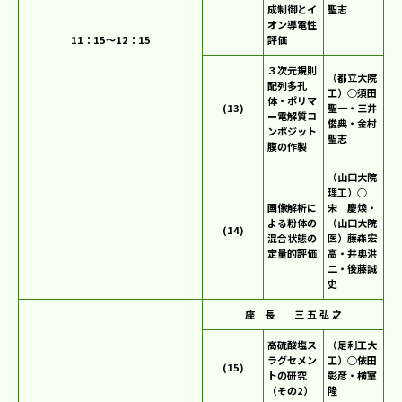
成制御とイ
聖志
オン導電性
11：15～12：15
評価
３次元規則
（都立大院
配列多孔
工）○須田
体・ポリマ
(13)
聖一・三井
ー電解質コ
俊典・金村
ンポジット
聖志
膜の作製
（山口大院
理工）○
画像解析に
宋 慶煥・
よる粉体の
（山口大院
(14)
混合状態の
医）藤森宏
定量的評価
高・井奥洪
二・後藤誠
史
座 長 三 五 弘 之
高硫酸塩ス
（足利工大
ラグセメン
工）○依田
(15)
トの研究
彰彦・横室
（その2）
隆