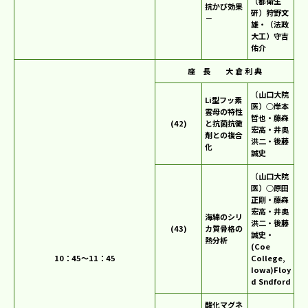
（都衛生
抗かび効果
研）狩野文
－
雄・（法政
大工）守吉
佑介
座 長 大 倉 利 典
（山口大院
Li型フッ素
医）○岸本
雲母の特性
哲也・藤森
(42)
と抗菌抗黴
宏高・井奥
剤との複合
洪二・後藤
化
誠史
（山口大院
医）○原田
正剛・藤森
宏高・井奥
海綿のシリ
洪二・後藤
(43)
カ質骨格の
誠史・
熱分析
(Coe
10：45～11：45
College,
Iowa)Floy
d Sndford
酸化マグネ