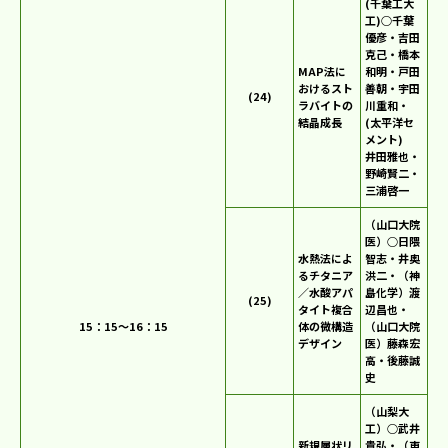
(千葉工大
工)○千葉
優彦・吉田
克己・橋本
MAP法に
和明・戸田
おけるスト
善朝・宇田
(24)
ラバイトの
川重和・
結晶成長
(太平洋セ
メント)
井田雅也・
野崎賢二・
三浦啓一
（山口大院
医）○日隈
水熱法によ
智志・井奥
るチタニア
洪二・（神
／水酸アパ
島化学）渡
(25)
タイト複合
辺昌也・
15：15～16：15
体の微構造
（山口大院
デザイン
医）藤森宏
高・後藤誠
史
（山梨大
工）○武井
新規層状リ
貴弘・（東