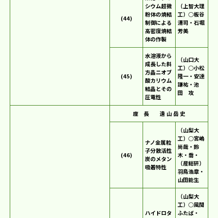
シウム超微
（上智大理
粉体の焼結
工）○板谷
(44)
制御による
清司・石堀
高密度焼結
芳美
体の作製
水溶液から
（山口大
成長した斜
工）○小松
方晶ニオブ
(45)
隆一・安達
酸カリウム
謙祐・池
結晶とその
田 攻
圧電性
座 長 遠 山 岳 史
（山梨大
工）○宮嶋
ナノ金属粒
尚哉・鈴
子分散活性
(46)
木・喬・
炭のメタン
（産総研）
吸着特性
羽鳥浩章・
山田能生
（山梨大
工）○風間
ハイドロタ
ふたば・