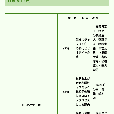
11月15日（金）
座 長 板 谷 清 司
（静岡県富
士工技セ）
○安藤生
製紙スラッ
大・齋藤将
ジ（PS）
人・村松重
(33)
の炭化とゼ
緒・日吉公
オライト合
男・（愛媛
成
大農）春名
淳介・松枝
直人・逸見
彰男
粒状および
針状非磁性
（物材研）
セラミック
○目 義
(34)
微粒子の強
雄・鈴木
磁場コロイ
達
ドプロセス
8：30～9：45
による配向
廃ガラス中
（太平洋セ