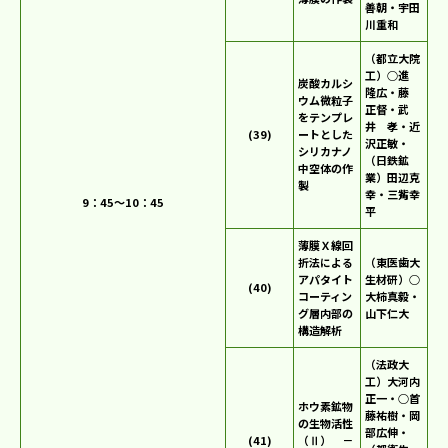
善朝・宇田
川重和
（都立大院
工）○進
炭酸カルシ
隆広・藤
ウム微粒子
正督・武
をテンプレ
井 孝・近
(39)
ートとした
沢正敏・
シリカナノ
（日鉄鉱
中空体の作
業）田辺克
製
幸・三觜幸
9：45～10：45
平
薄膜Ｘ線回
折法による
（東医歯大
アパタイト
生材研）○
(40)
コーティン
大柿真毅・
グ層内部の
山下仁大
構造解析
（法政大
工）大河内
正一・○首
ホウ素鉱物
藤祐樹・岡
の生物活性
部広伸・
(41)
（Ⅱ） －