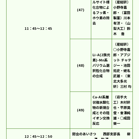
ルサイト様
（産総研）
化合物によ
小野寺嘉
(47)
るフッ素・
郎・（富田
ホウ素の除
製薬）川本
去
有洋・（山
11：45～12：45
梨大工）鈴
木 喬
（産総研）
○小野寺嘉
Li-A(2族元
郎・アブジ
素)-Mn系
ット チャテ
(48)
バリウム選
ジー・池田
択性化合物
拓史・蛯名
の合成
武雄・（東
北大多元
研）三村 均
Ca-Al系層
（岩手大
状複水酸化
工）木村研
物の新規合
也・平原英
(49)
成とその陰
俊・會澤純
イオン交換
雄・○成田
反応
榮一
閉会のあいさつ 西部支部長 柳
12：45～12：50
澤 和 道