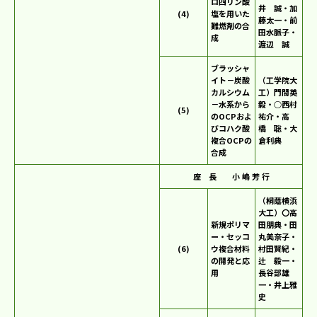
ロ四リン酸
井 誠・加
(4)
塩を用いた
藤太一・前
難燃剤の合
田水脈子・
成
渡辺 誠
ブラッシャ
イト－炭酸
（工学院大
カルシウム
工）門間英
－水系から
毅・○西村
(5)
のOCPおよ
祐介・高
びコハク酸
橋 聡・大
複合OCPの
倉利典
合成
座 長 小 嶋 芳 行
（桐蔭横浜
大工）〇高
新規ポリマ
田朋典・田
ー・セッコ
丸美奈子・
(6)
ウ複合材料
村田賢紀・
の開発と応
辻 毅一・
用
長谷部雄
一・井上雅
史