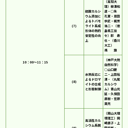
（高知大
理）柳澤和
硫酸カルシ
道・○朱
ウム添加に
孔軍・恩田
よるトバモ
歩武・梶芳
(7)
ライト系成
浩二・（徳
形体の熱的
島県工技
安定性の向
セ）郡 寿
上
也・（香川
大工）
馮 旗
（神戸大院
10：00～11：15
自然科学）
○山口健
水熱反応に
二・上田裕
よるドロマ
清・（丸尾
(8)
イトの合成
カルシウ
と形態制御
ム）青山光
延・久保田
直樹・笠原
英充
（岡山大環
境理工）岡
高活性カル
崎直子・上
シウム系脱
(9)
田拓郎・