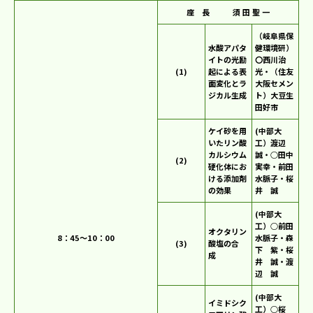
座 長 須 田 聖 一
（岐阜県保
水酸アパタ
健環境研）
イトの光励
〇西川治
(1)
起による表
光・（住友
面変化とラ
大阪セメン
ジカル生成
ト）大豆生
田好市
ケイ砂を用
(中部大
いたリン酸
工）渡辺
カルシウム
誠・○田中
(2)
硬化体にお
実幸・前田
ける添加剤
水脈子・桜
の効果
井 誠
(中部大
工）○前田
オクタリン
8：45～10：00
水脈子・森
(3)
酸塩の合
下 紫・桜
成
井 誠・渡
辺 誠
(中部大
イミドシク
工）○桜