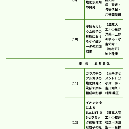
塩化水素剤
呉 聖姫・
の開発
長嶺信輔・
○笹岡英司
（法政大
炭酸カルシ
工）○星野
ウム粒子の
洋美・上野
形態におけ
(10)
あゆみ・守
るケイ酸ソ
吉佑介・
ーダの添加
（物材研）
効果
池上隆康
座 長 武 井 貴 弘
ガラス中の
（太平洋セ
アルカリの
メント）○
(11)
塩化揮発に
小津 博・
及ぼす原料
吉川知久・
組成の影響
村岡 義正
イオン交換
による
(La,Li)TiO
（都立大院
3セラミッ
工）○石井
(12)
ク前駆体球
啓之・須田
状粒子の組
聖一・金村