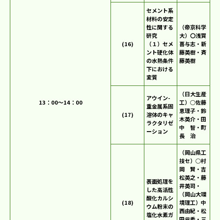
セメント系
材料の安定
性に関する
（帝京科学
研究
大）〇浅賀
(16)
（１）セメ
喜与志・新
ント硬化体
藤英樹・斉
の水熱条件
藤英樹
下における
変質
（日大生産
アウイン-
13：00～14：00
工）○佐藤
重金属系固
恵理子・鈴
(17)
溶体のキャ
木英介・田
ラクタリゼ
中 智・町
ーション
長 治
（岡山県工
技セ）○村
岡 賢・吉
松英之・藤
表面処理を
井英司・
した高活性
（岡山大環
酸化カルシ
(18)
境理工）中
ウム粉末の
西由紀・松
塩化水素ガ
田元秀・三