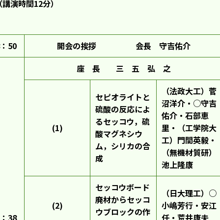
講演時間12分）
：50
開会の挨拶 会長 守吉佑介
座 長 三 五 弘 之
（法政大工）菅
セピオライトと
沼洋介・○守吉
硫酸の反応によ
佑介・石部恵
るセッコウ，硫
(1)
里・（工学院大
酸マグネシウ
工）門間英毅・
ム，シリカの合
（無機材質研）
成
池上隆康
セッコウボード
（日大理工）○
廃材からセッコ
(2)
小嶋芳行・安江
ウブロックの作
：38
任・荒井康夫