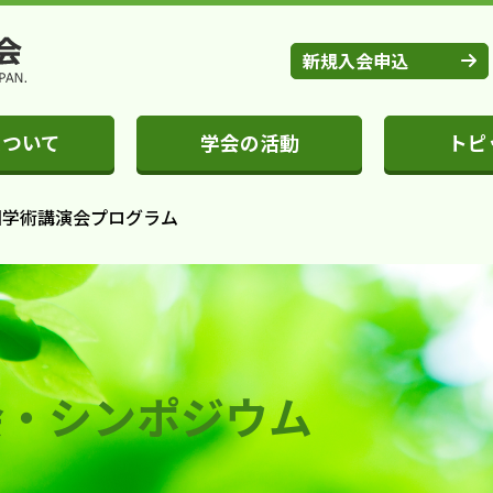
新規入会申込
について
学会の活動
トピ
0回学術講演会プログラム
会・シンポジウム