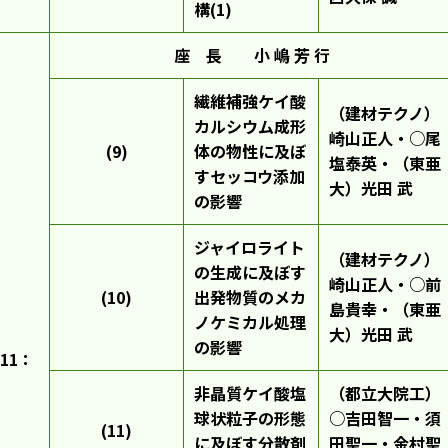
構(1)
座 長 小 嶋 芳 行
繊維補強ケイ酸
（建材テクノ）
カルシウム成形
崎山正人・○尾
(9)
体の物性に及ぼ
塩泰英・（東亜
すセッコウ添加
大）光田 武
の影響
ジャイロライト
（建材テクノ）
の生成に及ぼす
崎山正人・○前
(10)
出発物質のメカ
島貴幸・（東亜
ノケミカル処理
大）光田 武
の影響
11：
非晶質ケイ酸塩
（都立大院工）
球状粒子の形態
○吉田智一・須
(11)
に及ぼす分散剤
田聖一・金村聖