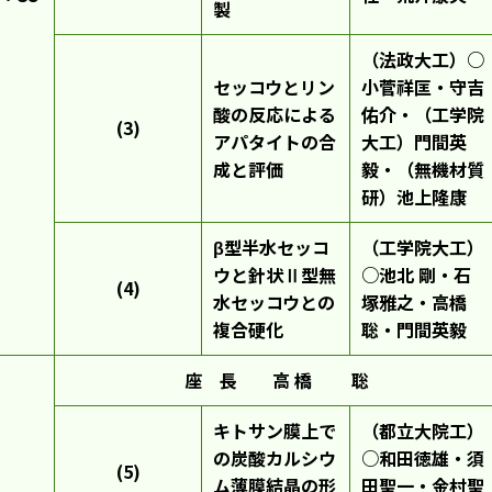
製
（法政大工）○
セッコウとリン
小菅祥匡・守吉
酸の反応による
佑介・（工学院
(3)
アパタイトの合
大工）門間英
成と評価
毅・（無機材質
研）池上隆康
β型半水セッコ
（工学院大工）
ウと針状Ⅱ型無
○池北 剛・石
(4)
水セッコウとの
塚雅之・高橋
複合硬化
聡・門間英毅
座 長 高 橋 聡
キトサン膜上で
（都立大院工）
の炭酸カルシウ
○和田徳雄・須
(5)
ム薄膜結晶の形
田聖一・金村聖