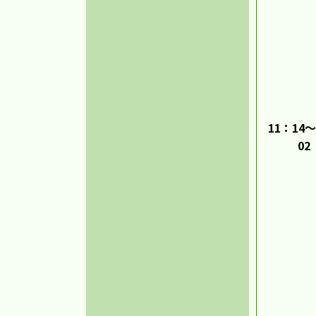
11：14～
02