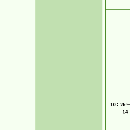
10：26～
14