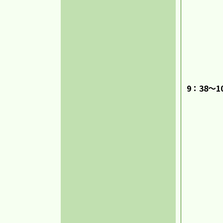
9：38～1