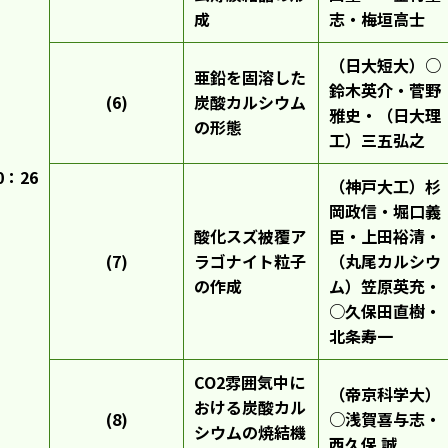
成
志・梅垣高士
（日大短大）○
亜鉛を固溶した
鈴木英介・菅野
(6)
炭酸カルシウム
雅史・（日大理
の形態
工）三五弘之
0：26
（神戸大工）杉
岡政信・堀口義
酸化スズ被覆ア
臣・上田裕清・
(7)
ラゴナイト粒子
（丸尾カルシウ
の作成
ム）笠原英充・
○久保田直樹・
北条寿一
CO2雰囲気中に
（帝京科学大）
おける炭酸カル
(8)
○浅賀喜与志・
シウムの焼結機
西久保 誠