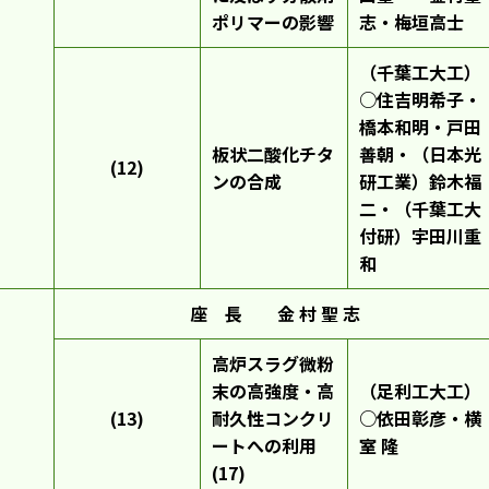
ポリマーの影響
志・梅垣高士
（千葉工大工）
○住吉明希子・
橋本和明・戸田
板状二酸化チタ
善朝・（日本光
(12)
ンの合成
研工業）鈴木福
二・（千葉工大
付研）宇田川重
和
座 長 金 村 聖 志
高炉スラグ微粉
末の高強度・高
（足利工大工）
(13)
耐久性コンクリ
○依田彰彦・横
ートへの利用
室 隆
(17)