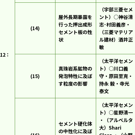
（宇部三菱セメ
屋外長期暴露を
ント）○神谷清
行った押出成形
志･村田義彦・
(14)
セメント板の性
（三菱マテリア
状
ル建材）酒井正
敏
12：
（太平洋セメン
真珠岩系鉱物の
ト）○川口義
(15)
発泡特性に及ぼ
守・原田至克・
す粒度の影響
持永 毅・寺光
泰文
（太平洋セメン
ト）○星野清一
・（アルベルタ
セメント硬化体
大）Shari
の中性化に及ぼ